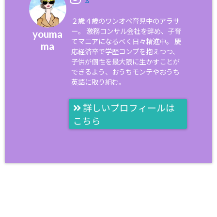
２歳４歳のワンオペ育児中のアラサ
ー。 激務コンサル会社を辞め、子育
youma
てマニアになるべく日々精進中。 慶
ma
応経済卒で学歴コンプを抱えつつ、
子供が個性を最大限に生かすことが
できるよう、おうちモンテやおうち
英語に取り組む。
詳しいプロフィールは
こちら