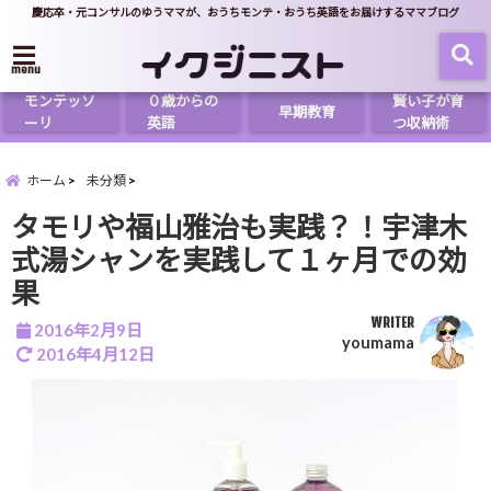
慶応卒・元コンサルのゆうママが、おうちモンテ・おうち英語をお届けするママブログ
menu
モンテッソ
０歳からの
賢い子が育
早期教育
ーリ
英語
つ収納術
ホーム
未分類
タモリや福山雅治も実践？！宇津木
式湯シャンを実践して１ヶ月での効
果
WRITER
2016年2月9日
youmama
2016年4月12日