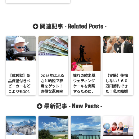
Related Posts
関連記事 -
-
【体験談】新
2016年はふる
憧れの欧米風
【実録】後悔
品保証付きベ
さと納税で家
ウェディング
しない！６０
ビーカーをど
電をゲット！
ケーキを実現
万円節約でき
こよりも安く
お得な返戻率
するために、
た！私の結婚
購入する方法
ランキング！
新米花嫁が
式体験談
ルーロやダイ
ETSYでトッパ
New Posts
最新記事 -
-
ソンがもらえ
ーを購入して
るよ
みた