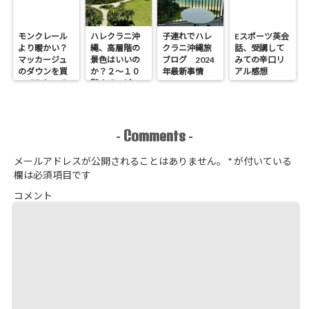
モンクレール
ハレクラニ沖
子連れでハレ
Eスポーツ英会
より暖かい？
縄、高層階の
クラニ沖縄旅
話、受講して
マッカージュ
景色はいいの
ブログ 2024
みての辛口リ
のダウンを買
か？２～１０
年最新事情
アル感想
ってみたので
階までのビュ
暖かさレポ
ーをレポ。
Comments
-
-
メールアドレスが公開されることはありません。
*
が付いている
欄は必須項目です
コメント