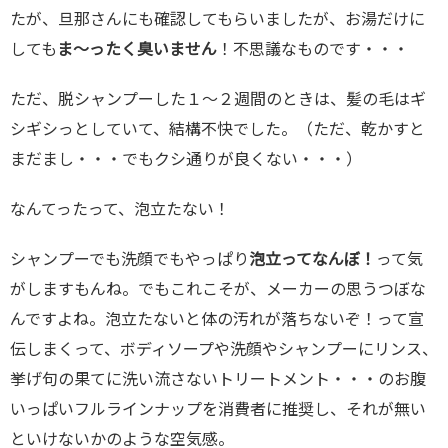
たが、旦那さんにも確認してもらいましたが、お湯だけに
しても
ま〜ったく臭いません
！不思議なものです・・・
ただ、脱シャンプーした１〜２週間のときは、髪の毛はギ
シギシっとしていて、結構不快でした。（ただ、乾かすと
まだまし・・・でもクシ通りが良くない・・・）
なんてったって、泡立たない！
シャンプーでも洗顔でもやっぱり
泡立ってなんぼ！
って気
がしますもんね。でもこれこそが、メーカーの思うつぼな
んですよね。泡立たないと体の汚れが落ちないぞ！って宣
伝しまくって、ボディソープや洗顔やシャンプーにリンス、
挙げ句の果てに洗い流さないトリートメント・・・のお腹
いっぱいフルラインナップを消費者に推奨し、それが無い
といけないかのような空気感。