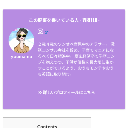
WRITER
この記事を書いている人 -
-
２歳４歳のワンオペ育児中のアラサー。 激
務コンサル会社を辞め、子育てマニアにな
youmama
るべく日々精進中。 慶応経済卒で学歴コン
プを抱えつつ、子供が個性を最大限に生か
すことができるよう、おうちモンテやおう
ち英語に取り組む。
詳しいプロフィールはこちら
Contents