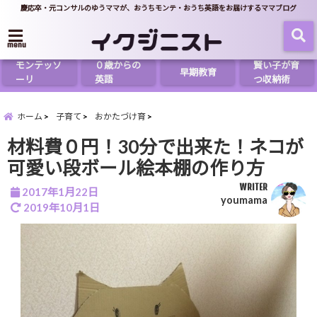
慶応卒・元コンサルのゆうママが、おうちモンテ・おうち英語をお届けするママブログ
menu
モンテッソ
０歳からの
賢い子が育
早期教育
ーリ
英語
つ収納術
ホーム
子育て
おかたづけ育
材料費０円！30分で出来た！ネコが
可愛い段ボール絵本棚の作り方
WRITER
2017年1月22日
youmama
2019年10月1日