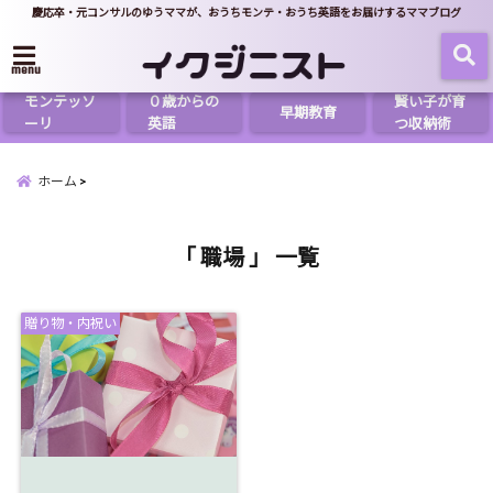
慶応卒・元コンサルのゆうママが、おうちモンテ・おうち英語をお届けするママブログ
menu
モンテッソ
０歳からの
賢い子が育
早期教育
ーリ
英語
つ収納術
ホーム
「 職場 」 一覧
贈り物・内祝い