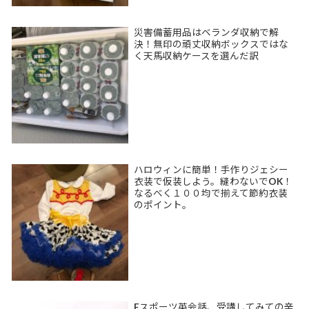
災害備蓄用品はベランダ収納で解
決！無印の頑丈収納ボックスではな
く天馬収納ケースを選んだ訳
ハロウィンに簡単！手作りジェシー
衣装で仮装しよう。縫わないでOK！
なるべく１００均で揃えて節約衣装
のポイント。
Eスポーツ英会話、受講してみての辛