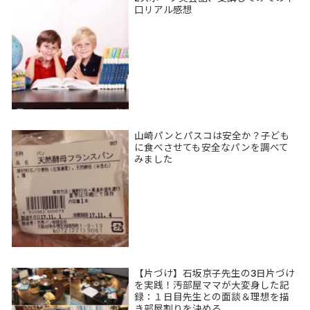
口リアル感想
山崎パンとパスコは安全か？子ども
に食べさせても安全なパンを調べて
みました
【片づけ】石坂京子先生の3日片づけ
を実践！汚部屋ママが大変身した記
録：１日目先生との面談＆理想を描
き部屋割りを決める