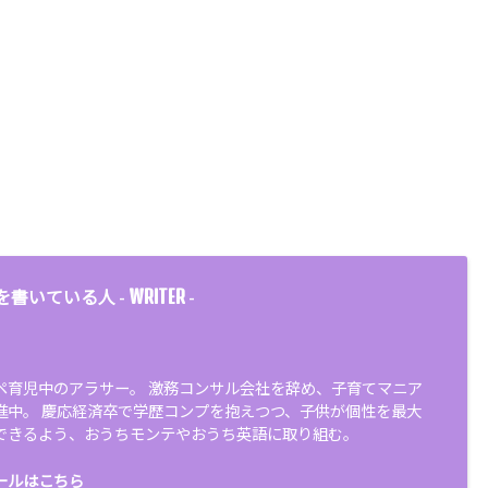
WRITER
を書いている人 -
-
ペ育児中のアラサー。 激務コンサル会社を辞め、子育てマニア
進中。 慶応経済卒で学歴コンプを抱えつつ、子供が個性を最大
できるよう、おうちモンテやおうち英語に取り組む。
ールはこちら