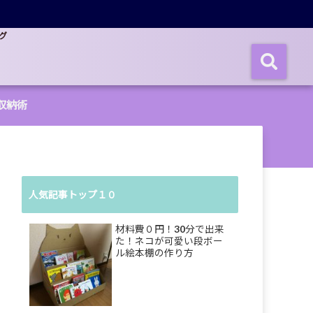
グ
収納術
人気記事トップ１０
材料費０円！30分で出来
た！ネコが可愛い段ボー
ル絵本棚の作り方