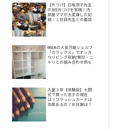
【片づけ】石坂京子先生
の3日片づけを実践！汚
部屋ママが大変身した記
録：１日目先生との面談
＆理想を描き部屋割りを
決める
IKEAの人気万能シェルフ
「カラックス」ですっき
りリビング収納!無印・ニ
トリとの組み合わせ例も
公開！
入室３年【体験談】七田
式で育った息子の現在
は？フラッシュカードは
効果あるの？お月謝は？
母の正直な感想をレポ