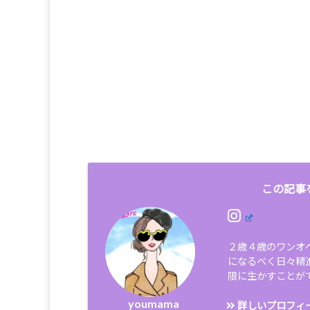
この記事
２歳４歳のワンオ
になるべく日々精
限に生かすことが
youmama
詳しいプロフィ