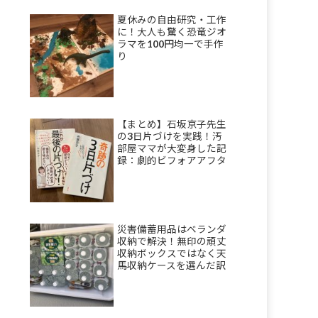
夏休みの自由研究・工作
に！大人も驚く恐竜ジオ
ラマを100円均一で手作
り
【まとめ】石坂京子先生
の3日片づけを実践！汚
部屋ママが大変身した記
録：劇的ビフォアアフタ
ーも
災害備蓄用品はベランダ
収納で解決！無印の頑丈
収納ボックスではなく天
馬収納ケースを選んだ訳