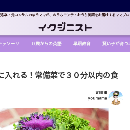
慶応卒・元コンサルのゆうママが、おうちモンテ・おうち英語をお届けするママブロ
テッソーリ
０歳からの英語
早期教育
賢い子が育つ
に入れる！常備菜で３０分以内の食
WRITER
youmama