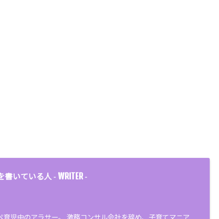
WRITER
を書いている人 -
-
ペ育児中のアラサー。 激務コンサル会社を辞め、子育てマニア