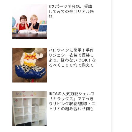
Eスポーツ英会話、受講
してみての辛口リアル感
想
ハロウィンに簡単！手作
りジェシー衣装で仮装し
よう。縫わないでOK！な
るべく１００均で揃えて
節約衣装のポイント。
IKEAの人気万能シェルフ
「カラックス」ですっき
りリビング収納!無印・ニ
トリとの組み合わせ例も
公開！