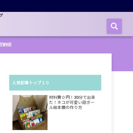
グ
収納術
人気記事トップ１０
材料費０円！30分で出来
た！ネコが可愛い段ボー
ル絵本棚の作り方