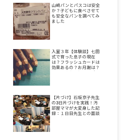
山崎パンとパスコは安全
か？子どもに食べさせて
も安全なパンを調べてみ
ました
入室３年【体験談】七田
式で育った息子の現在
は？フラッシュカードは
効果あるの？お月謝は？
母の正直な感想をレポ
【片づけ】石坂京子先生
の3日片づけを実践！汚
部屋ママが大変身した記
録：１日目先生との面談
＆理想を描き部屋割りを
決める