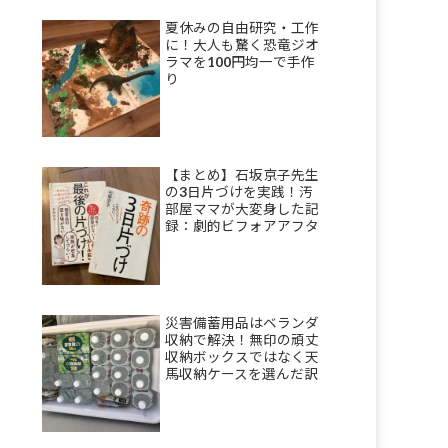
夏休みの自由研究・工作
に！大人も驚く恐竜ジオ
ラマを100円均一で手作
り
【まとめ】石坂京子先生
の3日片づけを実践！汚
部屋ママが大変身した記
録：劇的ビフォアアフタ
ーも
災害備蓄用品はベランダ
収納で解決！無印の頑丈
収納ボックスではなく天
馬収納ケースを選んだ訳