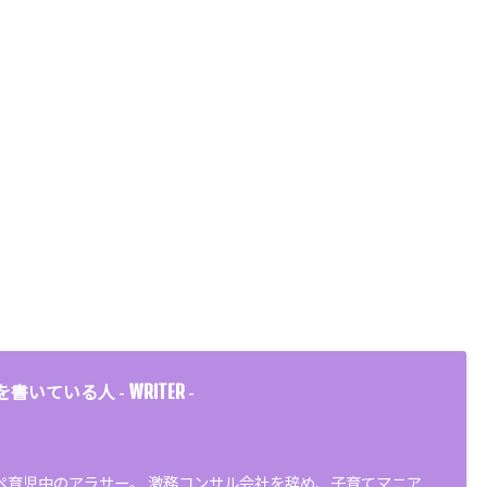
WRITER
を書いている人 -
-
ペ育児中のアラサー。 激務コンサル会社を辞め、子育てマニア