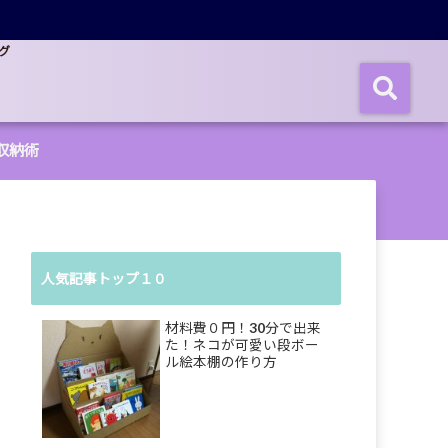
グ
収納術
人気記事トップ１０
材料費０円！30分で出来
た！ネコが可愛い段ボー
ル絵本棚の作り方