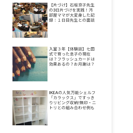
【片づけ】石坂京子先生
の3日片づけを実践！汚
部屋ママが大変身した記
録：１日目先生との面談
＆理想を描き部屋割りを
決める
入室３年【体験談】七田
式で育った息子の現在
は？フラッシュカードは
効果あるの？お月謝は？
母の正直な感想をレポ
IKEAの人気万能シェルフ
「カラックス」ですっき
りリビング収納!無印・ニ
トリとの組み合わせ例も
公開！