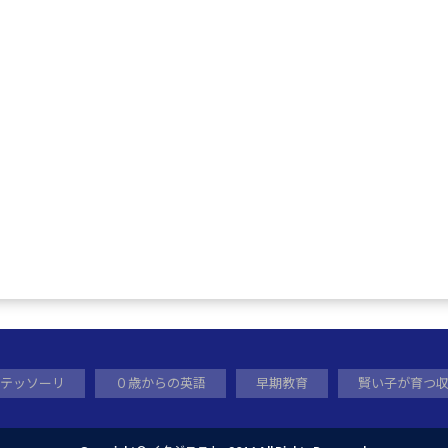
テッソーリ
０歳からの英語
早期教育
賢い子が育つ