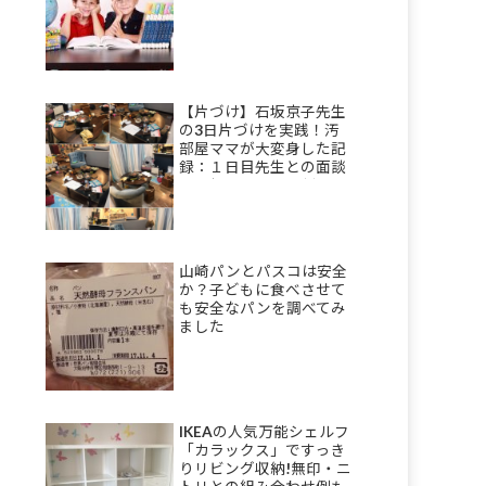
【片づけ】石坂京子先生
の3日片づけを実践！汚
部屋ママが大変身した記
録：１日目先生との面談
＆理想を描き部屋割りを
決める
山崎パンとパスコは安全
か？子どもに食べさせて
も安全なパンを調べてみ
ました
IKEAの人気万能シェルフ
「カラックス」ですっき
りリビング収納!無印・ニ