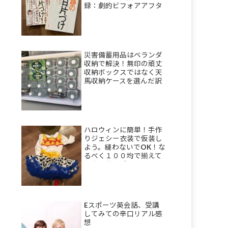
録：劇的ビフォアアフタ
ーも
災害備蓄用品はベランダ
収納で解決！無印の頑丈
収納ボックスではなく天
馬収納ケースを選んだ訳
ハロウィンに簡単！手作
りジェシー衣装で仮装し
よう。縫わないでOK！な
るべく１００均で揃えて
節約衣装のポイント。
Eスポーツ英会話、受講
してみての辛口リアル感
想