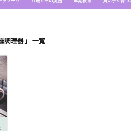
テッソーリ
０歳からの英語
早期教育
賢い子が育つ
磁調理器 」 一覧
は