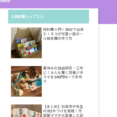
収納術
人気記事トップ１０
材料費０円！30分で出来
た！ネコが可愛い段ボー
ル絵本棚の作り方
夏休みの自由研究・工作
に！大人も驚く恐竜ジオ
ラマを100円均一で手作
り
【まとめ】石坂京子先生
の3日片づけを実践！汚
部屋ママが大変身した記