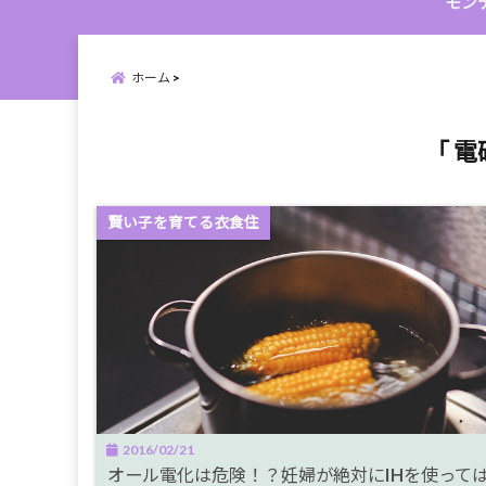
モン
ホーム
「 電
賢い子を育てる衣食住
2016/02/21
オール電化は危険！？妊婦が絶対にIHを使って