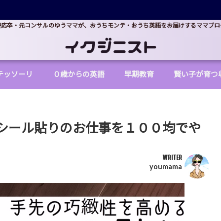
慶応卒・元コンサルのゆうママが、おうちモンテ・おうち英語をお届けするママブロ
テッソーリ
０歳からの英語
早期教育
賢い子が育つ
シール貼りのお仕事を１００均でや
WRITER
youmama