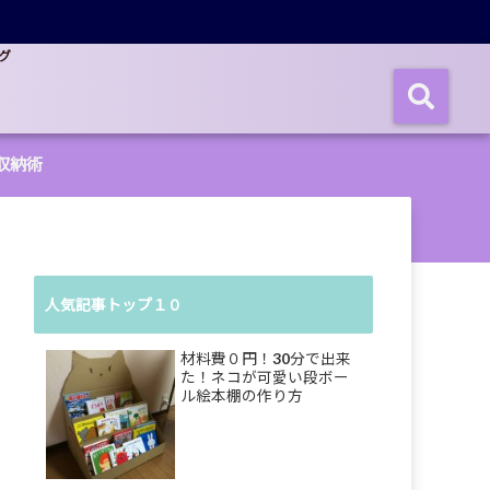
グ
収納術
人気記事トップ１０
材料費０円！30分で出来
た！ネコが可愛い段ボー
ル絵本棚の作り方