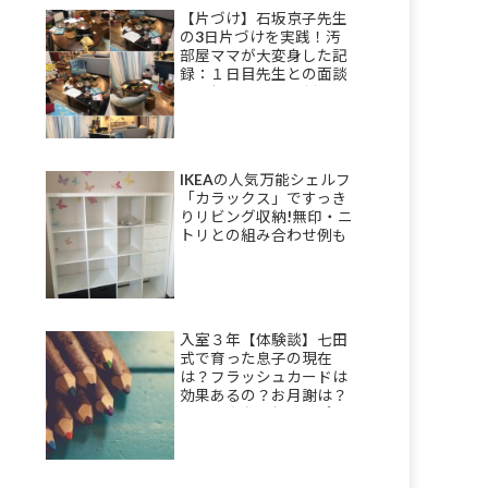
【片づけ】石坂京子先生
の3日片づけを実践！汚
部屋ママが大変身した記
録：１日目先生との面談
＆理想を描き部屋割りを
決める
IKEAの人気万能シェルフ
「カラックス」ですっき
りリビング収納!無印・ニ
トリとの組み合わせ例も
公開！
入室３年【体験談】七田
式で育った息子の現在
は？フラッシュカードは
効果あるの？お月謝は？
母の正直な感想をレポ