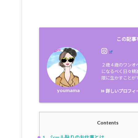
この記事
２歳４歳のワンオ
になるべく日々精
限に生かすことが
youmama
詳しいプロフィ
Contents
1
シール貼りのお仕事とは