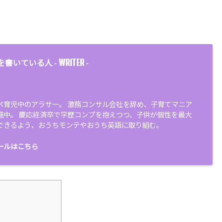
WRITER
を書いている人 -
-
ペ育児中のアラサー。 激務コンサル会社を辞め、子育てマニア
進中。 慶応経済卒で学歴コンプを抱えつつ、子供が個性を最大
できるよう、おうちモンテやおうち英語に取り組む。
ールはこちら