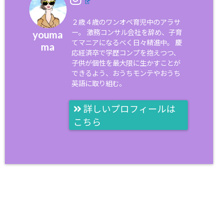
２歳４歳のワンオペ育児中のアラサ
ー。 激務コンサル会社を辞め、子育
youma
てマニアになるべく日々精進中。 慶
ma
応経済卒で学歴コンプを抱えつつ、
子供が個性を最大限に生かすことが
できるよう、おうちモンテやおうち
英語に取り組む。
詳しいプロフィールは
こちら