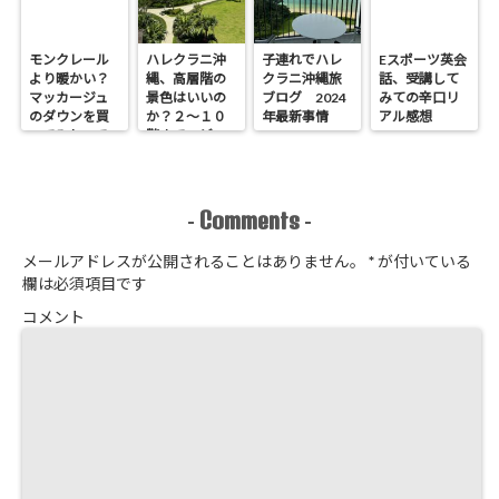
モンクレール
ハレクラニ沖
子連れでハレ
Eスポーツ英会
より暖かい？
縄、高層階の
クラニ沖縄旅
話、受講して
マッカージュ
景色はいいの
ブログ 2024
みての辛口リ
のダウンを買
か？２～１０
年最新事情
アル感想
ってみたので
階までのビュ
暖かさレポ
ーをレポ。
Comments
-
-
メールアドレスが公開されることはありません。
*
が付いている
欄は必須項目です
コメント