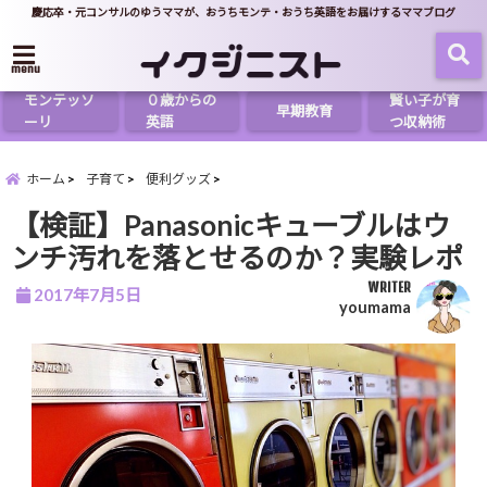
慶応卒・元コンサルのゆうママが、おうちモンテ・おうち英語をお届けするママブログ
menu
モンテッソ
０歳からの
賢い子が育
早期教育
ーリ
英語
つ収納術
ホーム
子育て
便利グッズ
【検証】Panasonicキューブルはウ
ンチ汚れを落とせるのか？実験レポ
WRITER
2017年7月5日
youmama