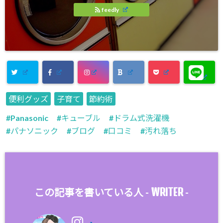
feedly
便利グッズ
子育て
節約術
Panasonic
キューブル
ドラム式洗濯機
パナソニック
ブログ
口コミ
汚れ落ち
WRITER
この記事を書いている人 -
-