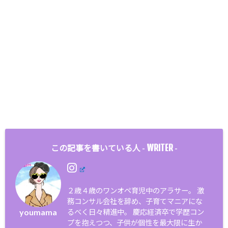
WRITER
この記事を書いている人 -
-
２歳４歳のワンオペ育児中のアラサー。 激
務コンサル会社を辞め、子育てマニアにな
youmama
るべく日々精進中。 慶応経済卒で学歴コン
プを抱えつつ、子供が個性を最大限に生か