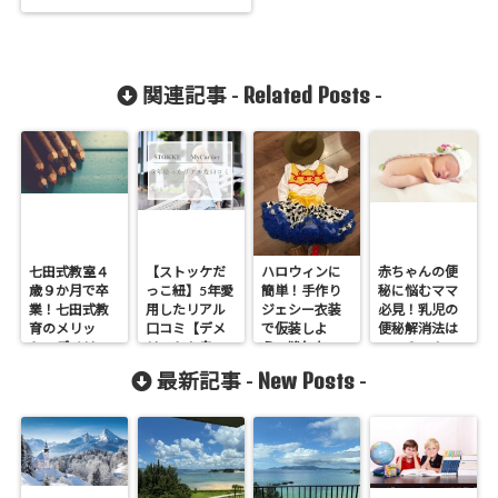
Related Posts
関連記事 -
-
七田式教室４
【ストッケだ
ハロウィンに
赤ちゃんの便
歳９か月で卒
っこ紐】5年愛
簡単！手作り
秘に悩むママ
業！七田式教
用したリアル
ジェシー衣装
必見！乳児の
育のメリッ
口コミ【デメ
で仮装しよ
便秘解消法は
ト・デメリッ
リットも赤
う。縫わない
この３つ！
トを赤裸々告
裸々に】
でOK！なるべ
New Posts
最新記事 -
-
白します
く１００均で
揃えて節約衣
装のポイン
ト。