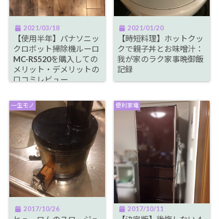
2021/03/18
2021/01/20
【使用半年】パナソニッ
【時短料理】ホットクッ
クロボット掃除機ルーロ
クで親子丼とお味噌汁：
MC-RS520を購入しての
我が家のラク家事晩御飯
メリット・デメリットの
記録
口コミレビュー
一生モノ
便利家電
2017/10/26
2017/10/11