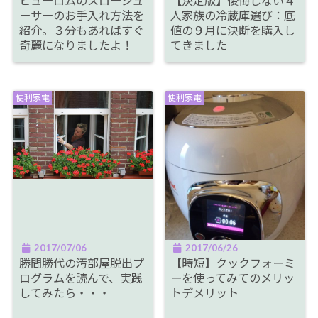
ヒューロムのスロージュ
【決定版】後悔しない４
ーサーのお手入れ方法を
人家族の冷蔵庫選び：底
紹介。３分もあればすぐ
値の９月に決断を購入し
奇麗になりましたよ！
てきました
便利家電
便利家電
2017/07/06
2017/06/26
勝間勝代の汚部屋脱出プ
【時短】クックフォーミ
ログラムを読んで、実践
ーを使ってみてのメリッ
してみたら・・・
トデメリット