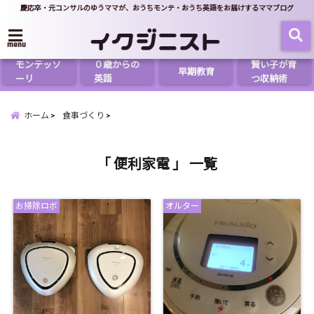
慶応卒・元コンサルのゆうママが、おうちモンテ・おうち英語をお届けするママブログ
menu
モンテッソ
０歳からの
賢い子が育
早期教育
ーリ
英語
つ収納術
ホーム
食事づくり
「 便利家電 」 一覧
お掃除ロボ
オルター