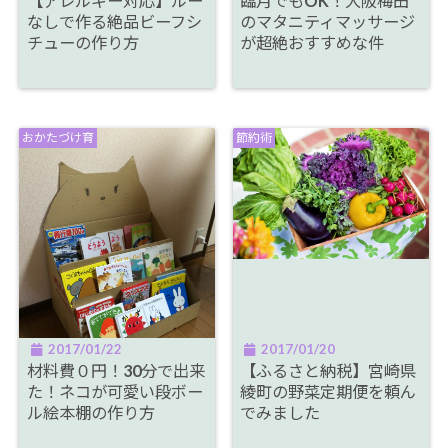
【アレルギー対応】ルー
臨月でもOK！大阪梅田
なしで作る絶品ビーフシ
のマタニティマッサージ
チューの作り方
が超絶おすすめな件
おかたづけ育
節約術
2017/01/22
2017/01/20
材料費０円！30分で出来
【ふるさと納税】宮崎県
た！ネコが可愛い段ボー
綾町の野菜定期便を頼ん
ル絵本棚の作り方
でみました