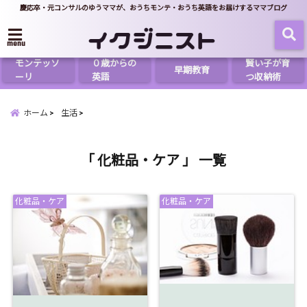
慶応卒・元コンサルのゆうママが、おうちモンテ・おうち英語をお届けするママブログ
menu
モンテッソ
０歳からの
賢い子が育
早期教育
ーリ
英語
つ収納術
ホーム
生活
「 化粧品・ケア 」 一覧
化粧品・ケア
化粧品・ケア