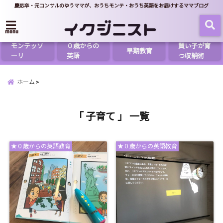
慶応卒・元コンサルのゆうママが、おうちモンテ・おうち英語をお届けするママブログ
menu
モンテッソ
０歳からの
賢い子が育
早期教育
ーリ
英語
つ収納術
ホーム
「 子育て 」 一覧
★０歳からの英語教育
★０歳からの英語教育