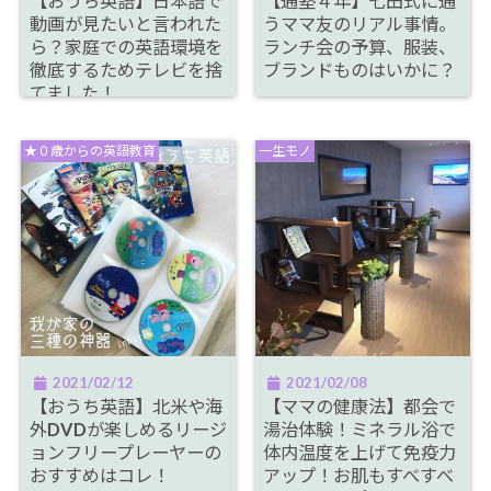
【おうち英語】日本語で
【通塾４年】七田式に通
動画が見たいと言われた
うママ友のリアル事情。
ら？家庭での英語環境を
ランチ会の予算、服装、
徹底するためテレビを捨
ブランドものはいかに？
てました！
★０歳からの英語教育
一生モノ
2021/02/12
2021/02/08
【おうち英語】北米や海
【ママの健康法】都会で
外DVDが楽しめるリージ
湯治体験！ミネラル浴で
ョンフリープレーヤーの
体内温度を上げて免疫力
おすすめはコレ！
アップ！お肌もすべすべ