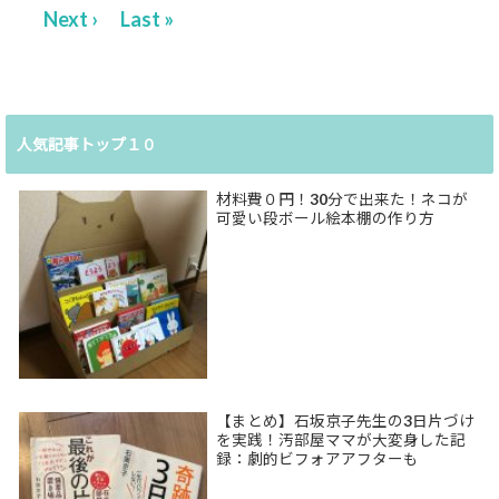
Next ›
Last »
人気記事トップ１０
材料費０円！30分で出来た！ネコが
可愛い段ボール絵本棚の作り方
【まとめ】石坂京子先生の3日片づけ
を実践！汚部屋ママが大変身した記
録：劇的ビフォアアフターも