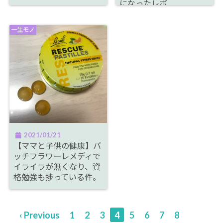
になったレポ
一生モノ
2021/01/21
【ママと子供の健康】バ
ッチフラワーレメディで
イライラが無くなり、資
格勉強も捗っている件。
‹ Previous
1
2
3
4
5
6
7
8