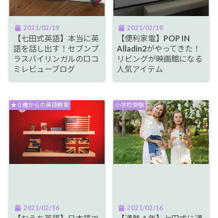
2021/02/19
2021/02/18
【七田式英語】本当に英
【便利家電】POP IN
語を話し出す！セブンプ
Alladin2がやってきた！
ラスバイリンガルの口コ
リビングが映画館になる
ミレビューブログ
人気アイテム
★０歳からの英語教育
小学校受験
2021/02/16
2021/02/16