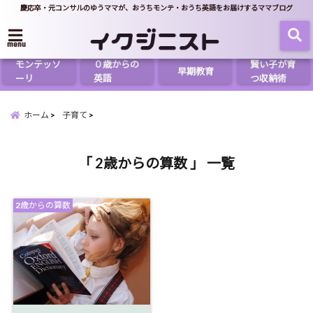
慶応卒・元コンサルのゆうママが、おうちモンテ・おうち英語をお届けするママブログ
menu
モンテッソ
０歳からの
賢い子が育
早期教育
ーリ
英語
つ収納術
ホーム
子育て
「 2歳からの算数 」 一覧
2歳からの算数