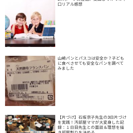
口リアル感想
山崎パンとパスコは安全か？子ども
に食べさせても安全なパンを調べて
みました
【片づけ】石坂京子先生の3日片づけ
を実践！汚部屋ママが大変身した記
録：１日目先生との面談＆理想を描
き部屋割りを決める