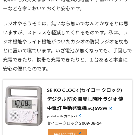
ーなどを家においておくと安心です。
ラジオやろうそくは、無いなら無いでなんとかなるとは思
いますが、ストレスを軽減してくれるものです。私は、ラ
ジオ機能やライト機能がついたカシオの防災ラジオを枕も
とに置いて寝ています。いざ電池が無くなっても、手回しで
充電できたり、携帯も充電できたりと、１台あると本当に
安心の優れものです。
SEIKO CLOCK (セイコー クロック)
デジタル 防災 目覚し時計 ラジオ 懐
中電灯 手動発電機 SQ692W
posted with
カエレバ
セイコークロック 2009-08-14
Amazonで探す