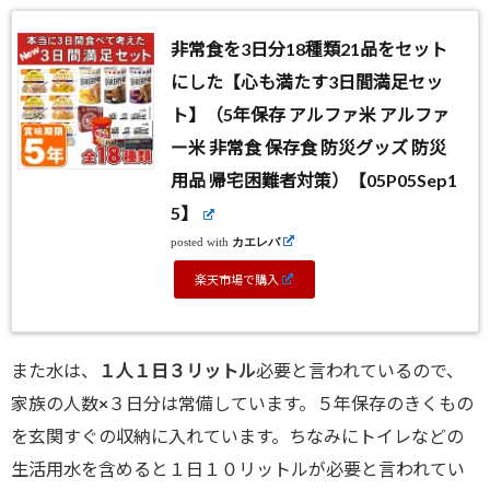
非常食を3日分18種類21品をセット
にした【心も満たす3日間満足セッ
ト】（5年保存 アルファ米 アルファ
ー米 非常食 保存食 防災グッズ 防災
用品 帰宅困難者対策）【05P05Sep1
5】
posted with
カエレバ
楽天市場で購入
また水は、
１人１日３リットル
必要と言われているので、
家族の人数×３日分は常備しています。５年保存のきくもの
を玄関すぐの収納に入れています。ちなみにトイレなどの
生活用水を含めると１日１０リットルが必要と言われてい