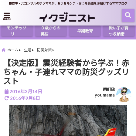
慶応卒・元コンサルのゆうママが、おうちモンテ・おうち英語をお届けするママブログ
menu
モンテッソ
０歳からの
賢い子が育
早期教育
ーリ
英語
つ収納術
ホーム
生活
防災対策
【決定版】震災経験者から学ぶ！赤
ちゃん・子連れママの防災グッズリ
スト
WRITER
2016年3月14日
youmama
2016年9月8日