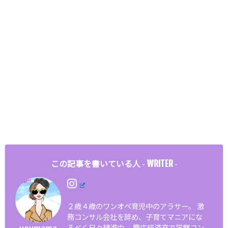
WRITER
この記事を書いている人 -
-
２歳４歳のワンオペ育児中のアラサー。 激
務コンサル会社を辞め、子育てマニアにな
youmama
るべく日々精進中。 慶応経済卒で学歴コン