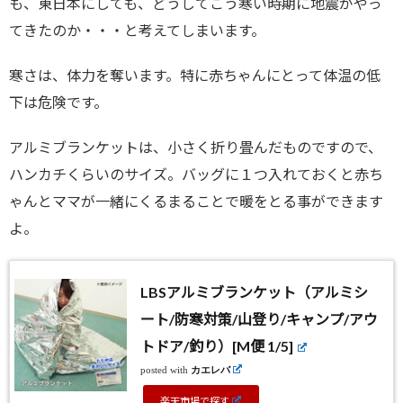
も、東日本にしても、どうしてこう寒い時期に地震がやっ
てきたのか・・・と考えてしまいます。
寒さは、体力を奪います。特に赤ちゃんにとって体温の低
下は危険です。
アルミブランケットは、小さく折り畳んだものですので、
ハンカチくらいのサイズ。バッグに１つ入れておくと赤ち
ゃんとママが一緒にくるまることで暖をとる事ができます
よ。
LBSアルミブランケット（アルミシ
ート/防寒対策/山登り/キャンプ/アウ
トドア/釣り）[M便 1/5]
posted with
カエレバ
楽天市場で探す