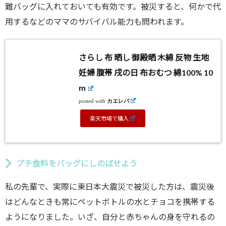
難バッグに入れておいても有効です。被災すると、何かで代
用するなどのママのサバイバル能力も問われます。
さらし 布 晒し 御殿晒 木綿 反物 生地
妊婦 腹帯 戌の日 布おむつ 綿100% 10
m
posted with
カエレバ
楽天市場で購入
プチ食料をバッグにしのばせよう
私の先輩で、実際に東日本大震災で被災した方は、震災後
はどんなときも常にペットボトルの水とチョコを携帯する
ようになりました。いざ、自分と赤ちゃんの身を守れるの