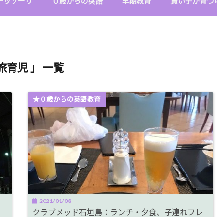
テッソーリ
０歳からの英語
早期教育
賢い子が育つ
旅育児 」 一覧
★０歳からの英語教育
2021/01/08
年
クラブメッド石垣島：ランチ・夕食、子連れフレ