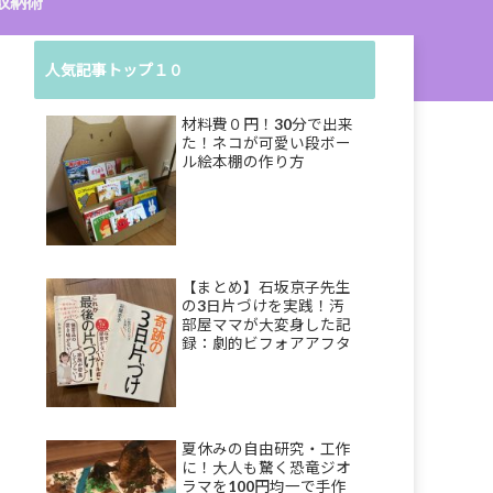
収納術
人気記事トップ１０
材料費０円！30分で出来
た！ネコが可愛い段ボー
ル絵本棚の作り方
【まとめ】石坂京子先生
の3日片づけを実践！汚
部屋ママが大変身した記
録：劇的ビフォアアフタ
ーも
夏休みの自由研究・工作
に！大人も驚く恐竜ジオ
ラマを100円均一で手作