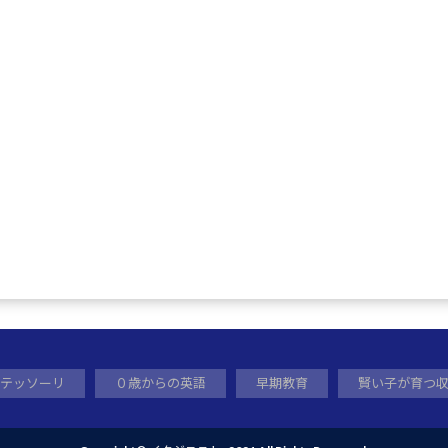
テッソーリ
０歳からの英語
早期教育
賢い子が育つ