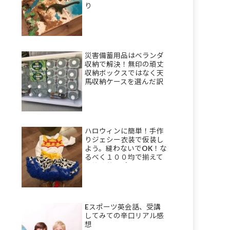
り
災害備蓄用品はベランダ
収納で解決！無印の頑丈
収納ボックスではなく天
馬収納ケースを選んだ訳
ハロウィンに簡単！手作
りジェシー衣装で仮装し
よう。縫わないでOK！な
るべく１００均で揃えて
節約衣装のポイント。
Eスポーツ英会話、受講
してみての辛口リアル感
想