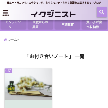
慶応卒・元コンサルのゆうママが、おうちモンテ・おうち英語をお届けするママブログ
menu
モンテッソ
０歳からの
賢い子が育
早期教育
ーリ
英語
つ収納術
ホーム
「 お付き合いノート 」 一覧
生活