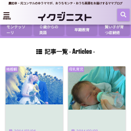
慶応卒・元コンサルのゆうママが、おうちモンテ・おうち英語をお届けするママブログ
menu
モンテッソ
０歳からの
賢い子が育
早期教育
ーリ
英語
つ収納術
Articles
記事一覧 -
-
結婚観
母乳育児
2016/02/04
2016/02/03