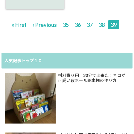
« First
‹ Previous
35
36
37
38
39
人気記事トップ１０
材料費０円！30分で出来た！ネコが
可愛い段ボール絵本棚の作り方