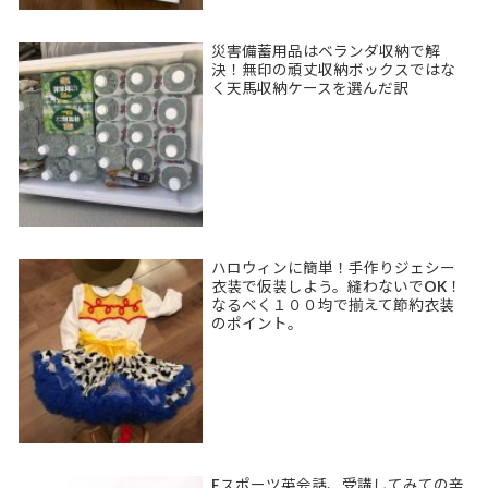
災害備蓄用品はベランダ収納で解
決！無印の頑丈収納ボックスではな
く天馬収納ケースを選んだ訳
ハロウィンに簡単！手作りジェシー
衣装で仮装しよう。縫わないでOK！
なるべく１００均で揃えて節約衣装
のポイント。
Eスポーツ英会話、受講してみての辛