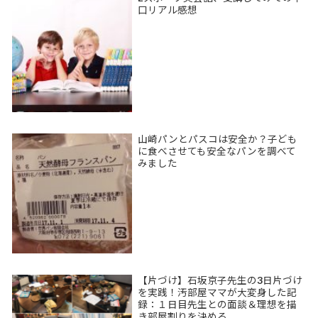
口リアル感想
山崎パンとパスコは安全か？子ども
に食べさせても安全なパンを調べて
みました
【片づけ】石坂京子先生の3日片づけ
を実践！汚部屋ママが大変身した記
録：１日目先生との面談＆理想を描
き部屋割りを決める