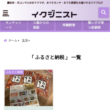
慶応卒・元コンサルのゆうママが、おうちモンテ・おうち英語をお届けするママブログ
menu
モンテッソ
０歳からの
賢い子が育
早期教育
ーリ
英語
つ収納術
ホーム
生活
「 ふるさと納税 」 一覧
ふるさと納税