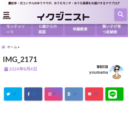
慶応卒・元コンサルのゆうママが、おうちモンテ・おうち英語をお届けするママブログ
menu
モンテッソ
０歳からの
賢い子が育
早期教育
ーリ
英語
つ収納術
ホーム
IMG_2171
WRITER
2024年8月4日
youmama