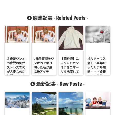
Related Posts
関連記事 -
-
２歳差ワンオ
2歳差育児をワ
【節約術】ユ
オルターに入
ペ育児の何が
ンオペで乗り
ニクロのカシ
会して半年た
ストレスで何
切った私が選
ミアをエマー
ったリアル感
が大変なのか
ぶ神アイテ
ルで洗濯して
想・・・食費
解説してみよ
ム！
みたレポ
レポと後悔し
うと思う
ているかも事
New Posts
最新記事 -
-
案