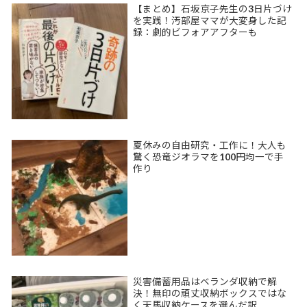
【まとめ】石坂京子先生の3日片づけ
を実践！汚部屋ママが大変身した記
録：劇的ビフォアアフターも
夏休みの自由研究・工作に！大人も
驚く恐竜ジオラマを100円均一で手
作り
災害備蓄用品はベランダ収納で解
決！無印の頑丈収納ボックスではな
く天馬収納ケースを選んだ訳