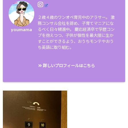
２歳４歳のワンオペ育児中のアラサー。 激
務コンサル会社を辞め、子育てマニアにな
youmama
るべく日々精進中。 慶応経済卒で学歴コン
プを抱えつつ、子供が個性を最大限に生か
すことができるよう、おうちモンテやおう
ち英語に取り組む。
詳しいプロフィールはこちら