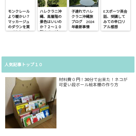
モンクレール
ハレクラニ沖
子連れでハレ
Eスポーツ英会
より暖かい？
縄、高層階の
クラニ沖縄旅
話、受講して
マッカージュ
景色はいいの
ブログ 2024
みての辛口リ
のダウンを買
か？２～１０
年最新事情
アル感想
ってみたので
階までのビュ
暖かさレポ
ーをレポ。
人気記事トップ１０
材料費０円！30分で出来た！ネコが
可愛い段ボール絵本棚の作り方