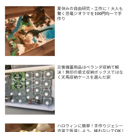
夏休みの自由研究・工作に！大人も
驚く恐竜ジオラマを100円均一で手
作り
災害備蓄用品はベランダ収納で解
決！無印の頑丈収納ボックスではな
く天馬収納ケースを選んだ訳
ハロウィンに簡単！手作りジェシー
衣装で仮装しよう。縫わないでOK！